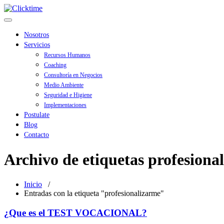
Saltar
Clicktime
al
Alternar navegación
contenido
Nosotros
Servicios
Recursos Humanos
Coaching
Consultoría en Negocios
Medio Ambiente
Seguridad e Higiene
Implementaciones
Postulate
Blog
Contacto
Archivo de etiquetas profesiona
Inicio
/
Entradas con la etiqueta "profesionalizarme"
¿Que es el TEST VOCACIONAL?