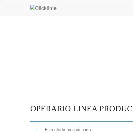
Saltar
Clicktime
al
contenido
OPERARIO LINEA
PRODUCCION
OPERARIO LINEA PRODUC
Esta oferta ha caducado