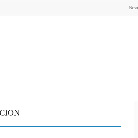
Noso
Inici
CION